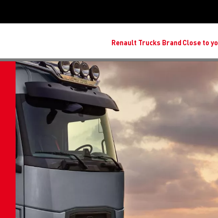
Renault Trucks Brand
Close t
ص
ل