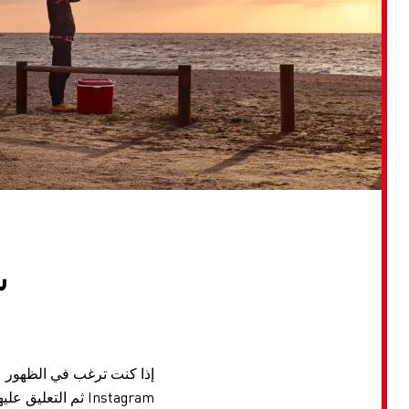
شار
Instagram ثم التعليق عليها باستخدام #YESRenaultTrucks #.