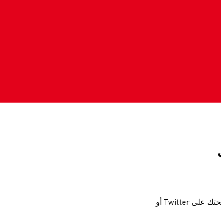
إذا كنت ترغب في الظهور على هذه الصفحة ، يمكنك نشر صور لشاحنات رينو الخاصة بك على صفحتك على Twitter أو