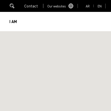
Contact
Our websites
AR
EN
I AM
Mediacenter