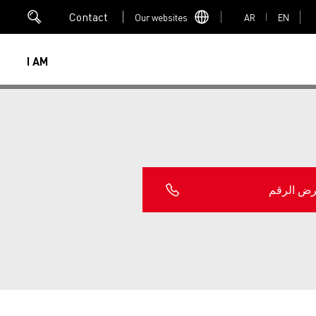
Contact
Our websites
AR
EN
I AM
الرقم
Mediacenter