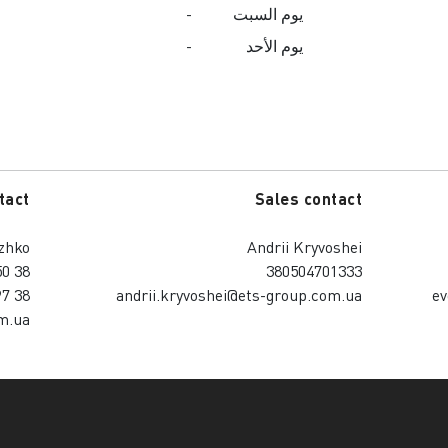
يوم السبت
-
يوم الأحد
-
contact
Sales contact
abozhko
Andrii Kryvoshei
38 050 348 00 36
380504701333
38 097 298 16 16
andrii.kryvoshei@ets-group.com.ua
.com.ua